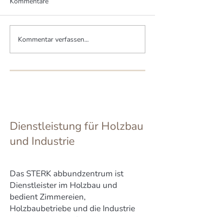
Kommentare
Kommentar verfassen...
Zwei Brüder bauen zwei
Mittelstand pro
MHM-Häuser
Artenvielfalt
Dienstleistung für Holzbau
und Industrie
Das STERK abbundzentrum ist
Dienstleister im Holzbau und
bedient Zimmereien,
Holzbaubetriebe und die Industrie