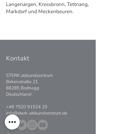
Langenargen, Kressbronn, Tettnang,
Markdorf und Meckenbeuren.
Kontakt
STERK abbundzentrum
Birkenstraße 21
88285 Bodnegg
Deutschland
+49 7520 91524 20
info@sterk-abbundzentrum.de