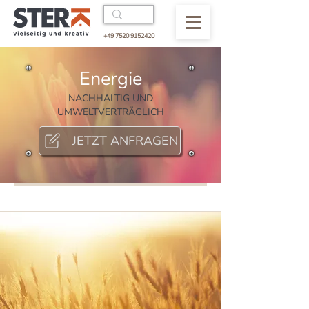
+49 7520 9152420
Energie
NACHHALTIG UND
UMWELTVERTRÄGLICH
JETZT ANFRAGEN