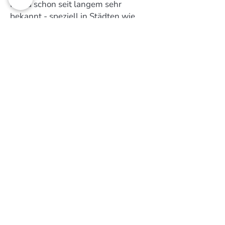
Firma schon seit langem sehr
bekannt - speziell in Städten wie
Ravensburg, Weingarten, Wolfegg,
Bad Waldsee, Bad Wurzach,
Kißlegg, Wangen, Amtzell,
Leutkirch, Friedrichshafen, Lindau,
Langenargen, Kressbronn, Tettnang,
Markdorf und Meckenbeuren.
Kontakt
STERK abbundzentrum
Birkenstraße 21
88285 Bodnegg