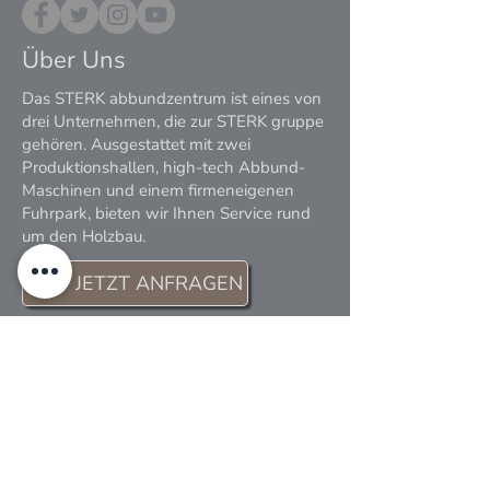
Über Uns
Das STERK abbundzentrum ist eines von
drei Unternehmen, die zur STERK gruppe
gehören. Ausgestattet mit zwei
Produktionshallen, high-tech Abbund-
Maschinen und einem firmeneigenen
Fuhrpark, bieten wir Ihnen Service rund
um den Holzbau.
JETZT ANFRAGEN
Gefördert durch den
Europäischen
Landwirtschaftsfonds für die Entwicklung des
ländlichen Raumes (ELER)
und das Ministerium für
Ländlichen Raum und Verbraucherschutz Baden-
Württemberg. Hier investiert Europa in die
ländlichen Gebiete.