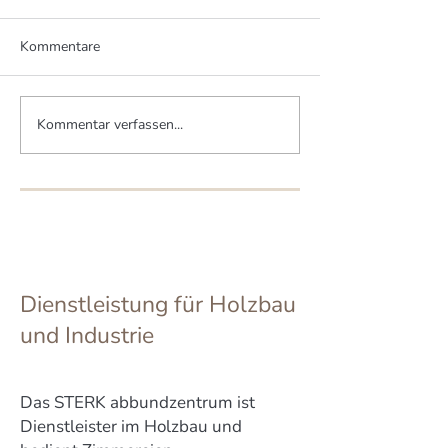
Kommentare
Kommentar verfassen...
Zwei Brüder bauen zwei
Mittelstand pro
MHM-Häuser
Artenvielfalt
Dienstleistung für Holzbau
und Industrie
Das STERK abbundzentrum ist
Dienstleister im Holzbau und