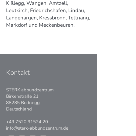
Kißlegg, Wangen, Amtzell,
Leutkirch, Friedrichshafen, Lindau,
Langenargen, Kressbronn, Tettnang,
Markdorf und Meckenbeuren.
Kontakt
STERK abbundzentrum
Birkenstraße 21
88285 Bodnegg
Deutschland
+49 7520 91524 20
info@sterk-abbundzentrum.de