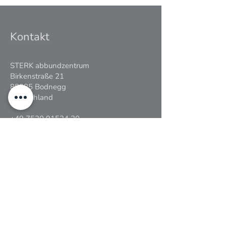
Kontakt
STERK abbundzentrum
Birkenstraße 21
88285 Bodnegg
Deutschland
+49 7520 91524 20
info@sterk-abbundzentrum.de
Über Uns
Das STERK abbundzentrum ist eines von
drei Unternehmen, die zur STERK gruppe
gehören. Ausgestattet mit zwei
Produktionshallen, high-tech Abbund-