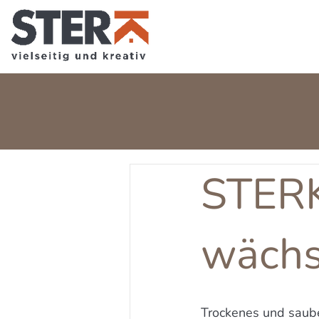
STERK
wächs
Trockenes und saub