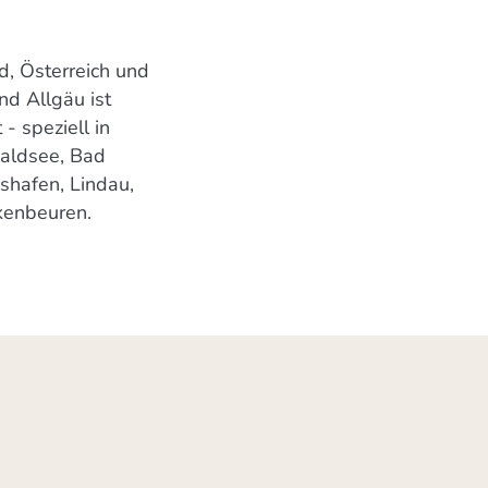
d, Österreich und
d Allgäu ist
- speziell in
aldsee, Bad
shafen, Lindau,
kenbeuren.