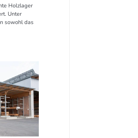
hte Holzlager 
t. Unter 
un sowohl das 