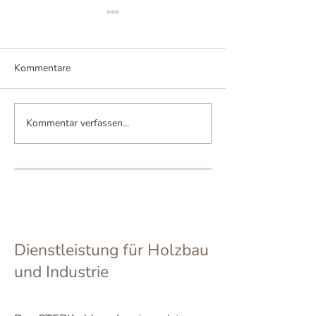
Kommentare
Kommentar verfassen...
Zwei Brüder bauen zwei
Mittelstand pro
MHM-Häuser
Artenvielfalt
Dienstleistung für Holzbau
und Industrie