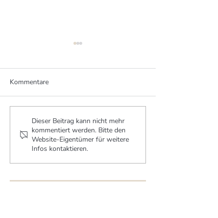
Kommentare
Verbindungsgang aus
Von der Abbund
Dieser Beitrag kann nicht mehr
kommentiert werden. Bitte den
Holz
zur Villa
Website-Eigentümer für weitere
Infos kontaktieren.